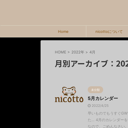
Home
nicottoについて
HOME
>
2022年
>
4月
月別アーカイブ：202
未分類
5月カレンダー
2022/4/25
早いものでもうすぐGW
た… 4月のカレンダー
なので、ごめんなさい。 5