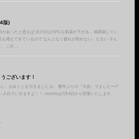
4版)
日があったと思えば 次の日は10℃も気温が下がる… 体調崩してい
気も増えてきているので なんとなく疲れが取れない、だるい そん
これ ...
とうございます！
し。おみくじを引きましたヨ。 数年ぶりの『大吉』でましたー(*
 気合い入れていきますよ！！ nicottoは1月4日から営業いたします。
』