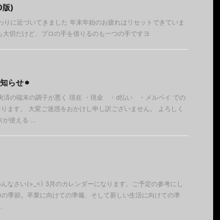
0版)
わりに近づいてきました 年末年始のお疲れはリセットできていま
も大切だけど、プロの手を借りるのも一つの手ですヨ
知らせ⚫︎
決済の端末の調子が悪く 現在 ・現金 ・d払い ・メルペイ での
ります。 大変ご迷惑をおかけし申し訳ございません。 よろしく
使える ...
んなさい(>_<) 3月のカレンダーになります。ご予定の参考にし
園)の季節。卒業に向けての準備、そして新しい生活に向けての準
.