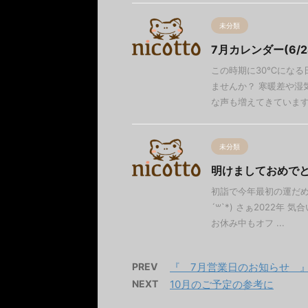
未分類
7月カレンダー(6/2
この時期に30℃になる
ませんか？ 寒暖差や湿
な声も増えてきています。 
未分類
明けましておめで
初詣で今年最初の運だめ
´꒳`*) さぁ2022年
お休み中もオフ ...
PREV
『 7月営業日のお知らせ 
NEXT
10月のご予定の参考に