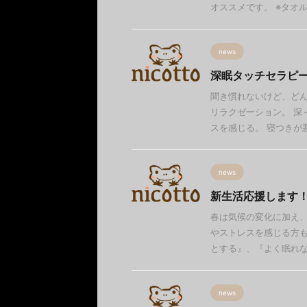
オススメです。 ※タオル越
news
深眠タッチセラピー
聞き慣れないけど、どん
リラクゼーション。 深
スを感じる。 寝つきが悪い
news
新生活応援します
春は気候の変化に加え
やストレスを感じる方も
とする』、『よく眠れない
news