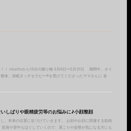
！ nicottoから15分の贈り物 5月6日〜5月31日 期間中、オイ
整体、深眠タッチセラピー®︎を受けてくださったママさんに 各
食いしばりや眼精疲労等のお悩みに♪小顔整顔
し、本来の位置に近づけていきます。 お顔やお顔に関連する筋肉
 首肩や背中もほぐしていくので、肩こりや姿勢が気になる方にも