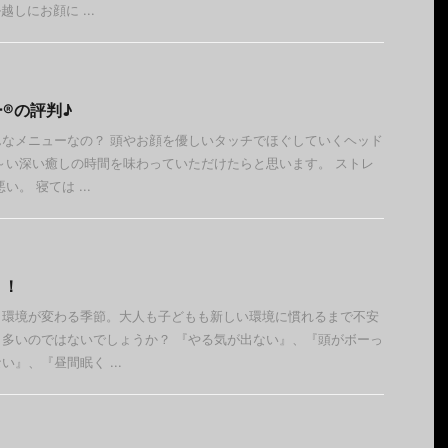
しにお顔に ...
®︎の評判♪
なメニューなの？ 頭やお顔を優しいタッチでほぐしていくヘッド
～い深い癒しの時間を味わっていただけたらと思います。 ストレ
。 寝ては ...
！！
、環境が変わる季節。大人も子どもも新しい環境に慣れるまで不安
多いのではないでしょうか？ 『やる気が出ない』、『頭がボーっ
』、『昼間眠く ...