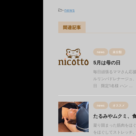
-
news
関連記事
news
未分類
5月は母の日
毎日頑張るママさん応援！
ルリンパドレナージュ、
日 限定1名様 ハン ...
news
オススメ
たるみやムクミ、
凝り固まった筋肉をほぐ
をほぐしてストレッチ。