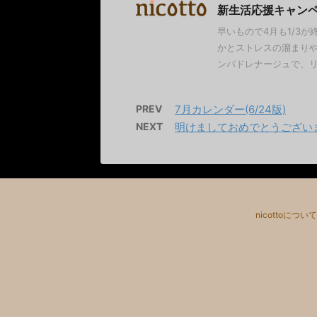
新生活応援キャン
早いもので4月も1/3
かとストレスの溜まりや
ンパドレナージュで、リン
PREV
7月カレンダー(6/24版)
NEXT
明けましておめでとうござい
nicottoについて