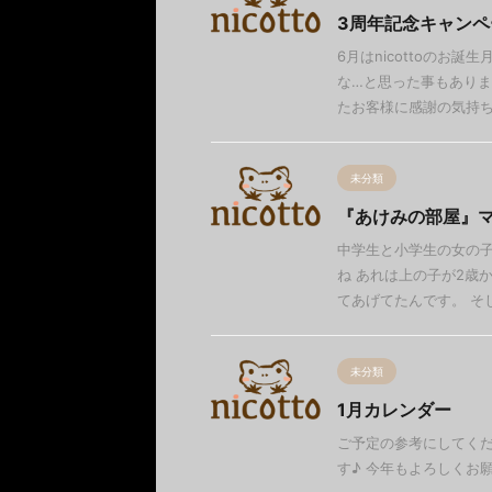
3周年記念キャンペ
6月はnicottoのお
な…と思った事もありま
たお客様に感謝の気持ちを
未分類
『あけみの部屋』
中学生と小学生の女の子
ね あれは上の子が2歳
てあげてたんです。 そした
未分類
1月カレンダー
ご予定の参考にしてくだ
す♪ 今年もよろしくお