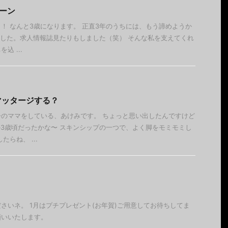
ーン
誕生月！ なんと3歳になります。 正直3年のうちには、もう諦めようか
した。求人情報誌見たりもしました（笑） そんな私を支えてくれ
込 ...
マッタージする？
のママをしている、あけみです。 ちょっと思い出したんですけど
か3歳頃だったかな〜 スキンシップの一つで、よく脚をモミモミし
らね、 ...
さいネ。 1月はプチプレゼント(お年賀)ご用意してお待ちしてま
願いいたします。