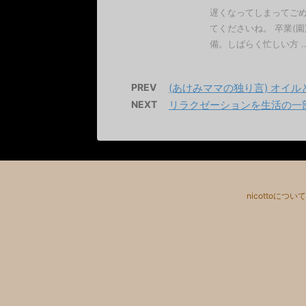
遅くなってしまってごめ
てくださいね。 卒業(
備。しばらく忙しい方 ..
PREV
(あけみママの独り言) オイ
NEXT
リラクゼーションを生活の一
nicottoについて