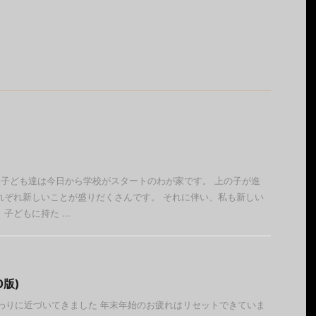
 子ども達は今日から学校がスタートのわが家です。 上の子が進
れぞれ新しいことが盛りだくさんです。 それに伴い、私も新しい
子どもに持た ...
0版)
わりに近づいてきました 年末年始のお疲れはリセットできていま