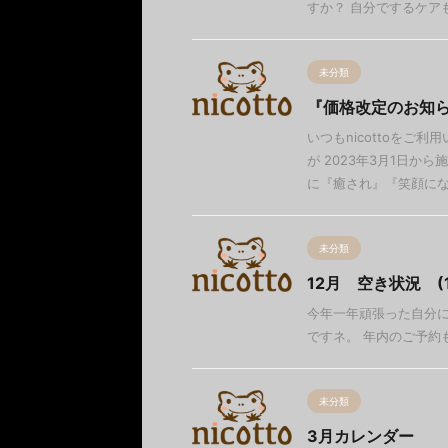
すか？ 自分でするケア
未分類
『価格改定のお知
いつもnicottoをご
が 2023年3月1日
に『癒され』『笑顔になれ 
未分類
12月 空き状況 (1
今年一年頑張った自分に
ですネ。 年内のご予約も可能ですヨ
未分類
3月カレンダー