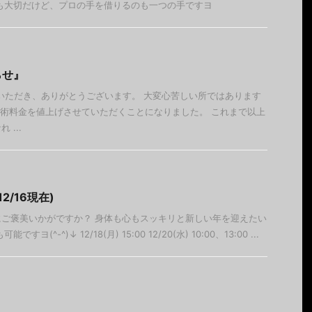
も大切だけど、プロの手を借りるのも一つの手ですヨ
らせ』
利用いただき、ありがとうございます。 大変心苦しい所ではあります
から施術料金を値上げさせていただくことになりました。 これまで以上
...
2/16現在)
ご褒美いかがですか？ 身体も心もスッキリと新しい年を迎えたい
(^-^)↓ 12/18(月) 15:00 12/20(水) 10:00、13:00 ...