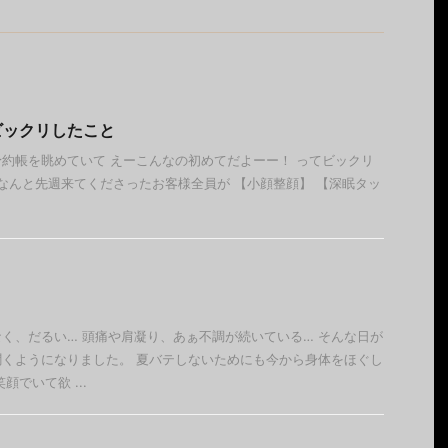
ビックリしたこと
約帳を眺めていて えーこんなの初めてだよーー！ ってビックリ
な、なんと先週来てくださったお客様全員が 【小顔整顔】 【深眠タッ
く、だるい… 頭痛や肩凝り、あぁ不調が続いている… そんな日が
くようになりました。 夏バテしないためにも今から身体をほぐし
顔でいて欲 ...