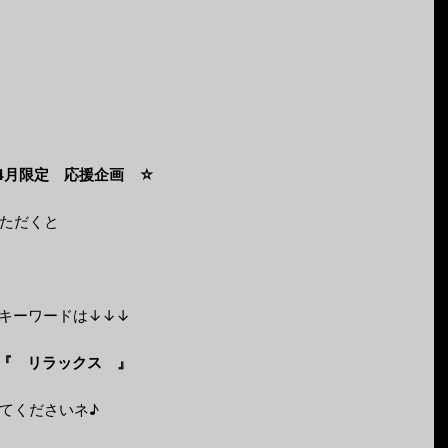
4月限定 応援企画 ☆
ただくと
キーワードは↓↓↓
『 リラックス 』
てくださいネ♪