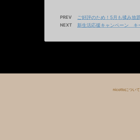
PREV
ご好評のため！5月も揉み放
NEXT
新生活応援キャンペーン キ
nicottoについて