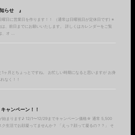
知らせ 』
日曜日に営業日を作ります！！ （通常は日曜祝日が定休日です) ※
ご予約は、前日までにお願いいたします。 詳しくはカレンダーをご覧
オ ...
あと1ヶ月とちょっとですね。 お忙しい時期になると思いますが お身
忘れなく！！
トキャンペーン！！
始まります♪ 12/1〜12/29までキャンペーン価格☆ 通常 5,500
くマスク生活でお顔凝ってませんか？ 「えっ？顔って凝るの？？」 そ