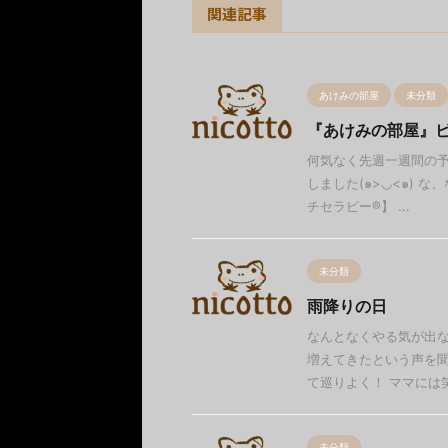
関連記事
あけみの部屋
未分類
『あけみの部屋』
何気なく先週一週間の予
しました(๑>◡<๑) 
チセラピー®︎】 ...
未分類
雨降りの日
なんとなくやる気が出な
増えてきたという声を聞
て巡りよく！ ママには笑
未分類